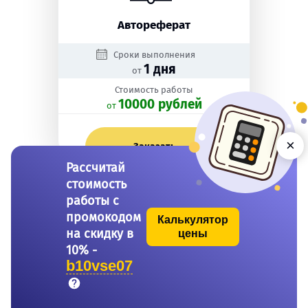
Автореферат
Сроки выполнения
1 дня
от
Стоимость работы
10000 рублей
oт
×
Заказать
Рассчитай
стоимость
работы с
промокодом
Калькулятор
на скидку в
цены
10% -
b10vse07
Бакалаврская работа
Сроки выполнения