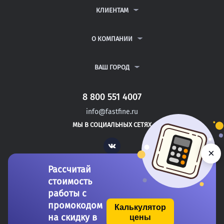
ДИПЛОМНЫЕ РАБОТЫ
КЛИЕНТАМ
КУРСОВЫЕ РАБОТЫ
АНТИПЛАГИАТ
РЕФЕРАТЫ
ВОПРОСЫ И ОТВЕТЫ
О КОМПАНИИ
ВСЕ УСЛУГИ
ПУБЛИЧНАЯ ОФЕРТА
О КОМПАНИИ
ПОЛИТИКА КОНФИДЕНЦИАЛЬНОСТИ
КОНТАКТЫ
ВАШ ГОРОД
АВТОРАМ
МОСКВА
САНКТ-ПЕТЕРБУРГ
8 800 551 4007
НАХОДКА
info@fastfine.ru
ПУШКИНО
МЫ В СОЦИАЛЬНЫХ СЕТЯХ
ЧЕЛЯБИНСК
Vk
×
Рассчитай
стоимость
работы с
промокодом
Калькулятор
на скидку в
цены
Copyright 2011-2026 FastFine.ru