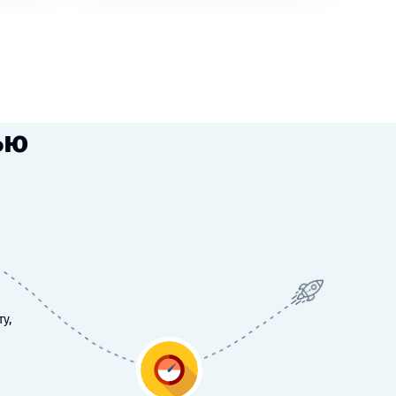
ью
у,